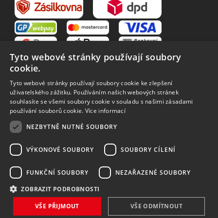
Tyto webové stránky používají soubory
cookie.
Tyto webové stránky používají soubory cookie ke zlepšení
uživatelského zážitku. Používáním našich webových stránek
souhlasíte se všemi soubory cookie v souladu s našimi zásadami
VŠE O NÁKUPU
používání souborů cookie.
Více informací
O nás
Obchodní podmínky
NEZBYTNĚ NUTNÉ SOUBORY
Reklamační řád
Reklamace
Vrácení zboží
Zpracování osobních údajů
VÝKONOVÉ SOUBORY
SOUBORY CÍLENÍ
Způsoby dopravy
FUNKČNÍ SOUBORY
NEZAŘAZENÉ SOUBORY
ZOBRAZIT PODROBNOSTI
Vytvořilo
Bartoň Studio
| Rozvíjí
integritty
VŠE PŘIJMOUT
VŠE ODMÍTNOUT
Copyright 2026 MAVEX, spol. s r.o. Všechna práva vyhrazena