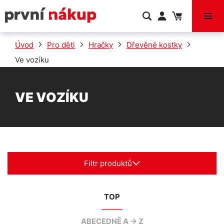
VÝPRODEJ
Úvod
Pro děti
Hračky
Dřevěné kostky
Ve vozíku
VE VOZÍKU
Filtr produktů
TOP
ABECEDNĚ A -> Z