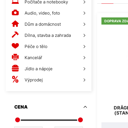
Počítače a notebooky
Audio, video, foto
DOPRAVA ZD
Dům a domácnost
Dílna, stavba a zahrada
Péče o tělo
Kancelář
Jídlo a nápoje
Výprodej
CENA
DRÄG
(STA