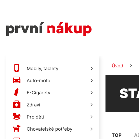
Úvod
Mobily, tablety
Auto-moto
ST
E-Cigarety
Zdraví
Pro děti
Chovatelské potřeby
TOP
A