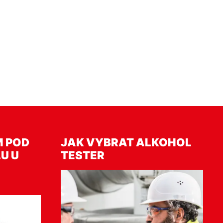
M POD
JAK VYBRAT ALKOHOL
U U
TESTER