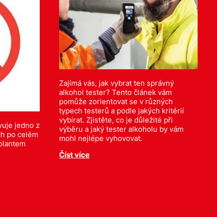
Zajímá vás, jak vybrat ten správný
alkohol tester? Tento článek vám
pomůže zorientovat se v různých
typech testerů a podle jakých kritérií
vybírat. Zjistěte, co je důležité při
vuje jedno z
výběru a jaký tester alkoholu by vám
ích po celém
mohl nejlépe vyhovovat.
volantem
Číst více