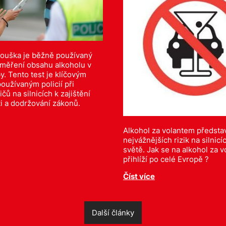
ouška je běžně používaný
 měření obsahu alkoholu v
. Tento test je klíčovým
oužívaným policií při
ičů na silnicích k zajištění
i a dodržování zákonů.
Alkohol za volantem předsta
nejvážnějších rizik na silnic
světě. Jak se na alkohol za 
přihlíží po celé Evropě ?
Číst více
Další články