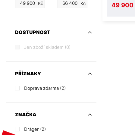
Kč
Kč
49 900
DOSTUPNOST
Jen zboží skladem
(0)
PŘÍZNAKY
Doprava zdarma
(2)
ZNAČKA
Dräger
(2)