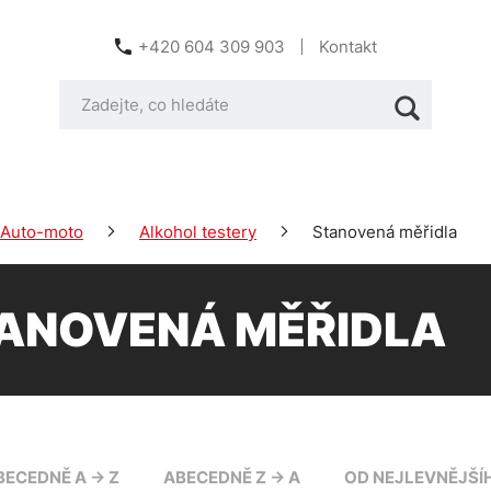
+420 604 309 903
Kontakt
Auto-moto
Alkohol testery
Stanovená měřidla
ANOVENÁ MĚŘIDLA
BECEDNĚ A -> Z
ABECEDNĚ Z -> A
OD NEJLEVNĚJŠÍ