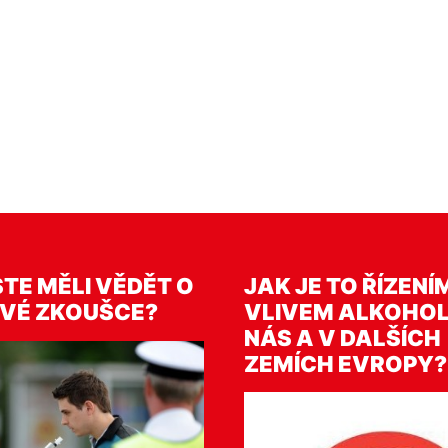
TE MĚLI VĚDĚT O
JAK JE TO ŘÍZENÍ
VÉ ZKOUŠCE?
VLIVEM ALKOHOL
NÁS A V DALŠÍCH
ZEMÍCH EVROPY?