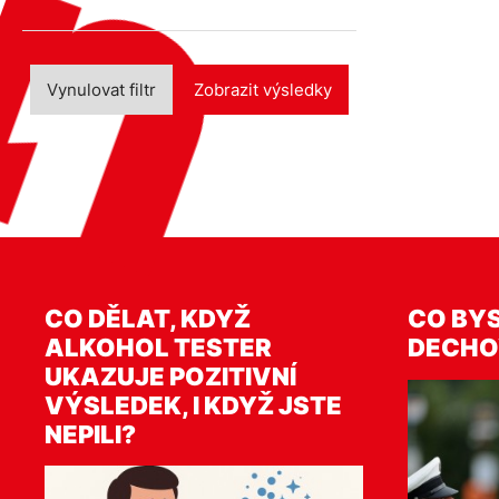
Vynulovat filtr
Zobrazit výsledky
CO DĚLAT, KDYŽ
CO BYS
ALKOHOL TESTER
DECHO
UKAZUJE POZITIVNÍ
VÝSLEDEK, I KDYŽ JSTE
NEPILI?