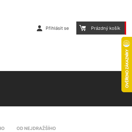
Přihlásit se
Prázdný košík
HO
OD NEJDRAŽŠÍHO