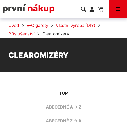
VÝPRODEJ
Úvod
E-Cigarety
Vlastní výroba (DIY)
Příslušenství
Clearomizéry
CLEAROMIZÉRY
TOP
ABECEDNĚ A -> Z
ABECEDNĚ Z -> A