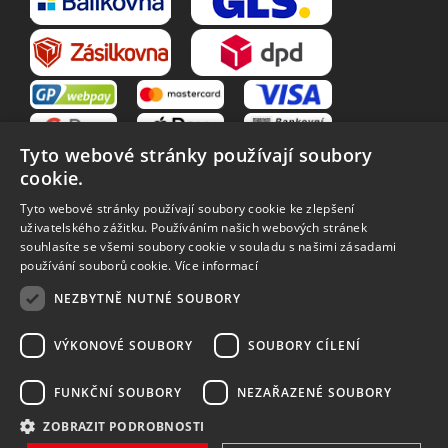
Tyto webové stránky používají soubory
cookie.
Tyto webové stránky používají soubory cookie ke zlepšení
uživatelského zážitku. Používáním našich webových stránek
souhlasíte se všemi soubory cookie v souladu s našimi zásadami
VŠE O NÁKUPU
používání souborů cookie.
Více informací
O nás
Obchodní podmínky
NEZBYTNĚ NUTNÉ SOUBORY
Reklamační řád
Reklamace
Vrácení zboží
Zpracování osobních údajů
VÝKONOVÉ SOUBORY
SOUBORY CÍLENÍ
Způsoby dopravy
FUNKČNÍ SOUBORY
NEZAŘAZENÉ SOUBORY
ZOBRAZIT PODROBNOSTI
Vytvořilo
Bartoň Studio
| Rozvíjí
integritty