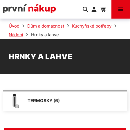
VÝPRODEJ
Úvod
Dům a domácnost
Kuchyňské potřeby
Nádobí
Hrnky a lahve
HRNKY A LAHVE
TERMOSKY (6)