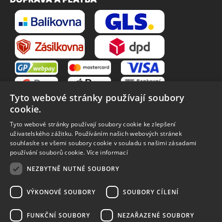
Tyto webové stránky používají soubory
cookie.
Tyto webové stránky používají soubory cookie ke zlepšení
uživatelského zážitku. Používáním našich webových stránek
souhlasíte se všemi soubory cookie v souladu s našimi zásadami
VŠE O NÁKUPU
používání souborů cookie.
Více informací
O nás
Obchodní podmínky
NEZBYTNĚ NUTNÉ SOUBORY
Reklamační řád
Reklamace
Vrácení zboží
Zpracování osobních údajů
VÝKONOVÉ SOUBORY
SOUBORY CÍLENÍ
Způsoby dopravy
FUNKČNÍ SOUBORY
NEZAŘAZENÉ SOUBORY