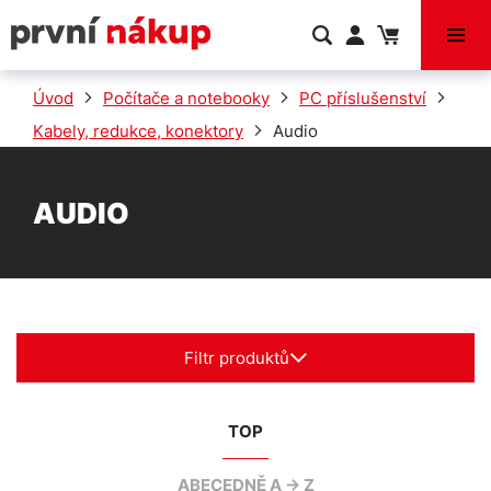
VÝPRODEJ
Úvod
Počítače a notebooky
PC příslušenství
Kabely, redukce, konektory
Audio
AUDIO
Filtr produktů
TOP
ABECEDNĚ A -> Z