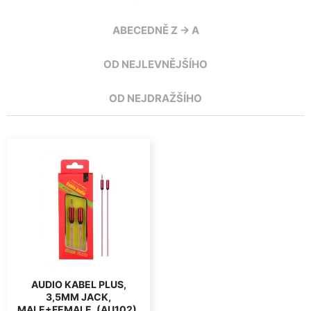
ABECEDNĚ Z -> A
OD NEJLEVNĚJŠÍHO
OD NEJDRAŽŠÍHO
AUDIO KABEL PLUS,
3,5MM JACK,
MALE+FEMALE, (AU102),