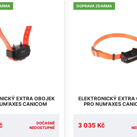
ARMA
DOPRAVA ZDARMA
NICKÝ EXTRA OBOJEK
ELEKTRONICKÝ EXTRA
UM'AXES CANICOM
PRO NUM'AXES CANI
DOČASNĚ
č
3 035 Kč
NEDOSTUPNÉ
NE