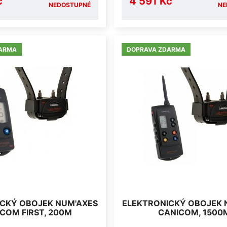
č
4 591 Kč
NEDOSTUPNÉ
NE
ARMA
DOPRAVA ZDARMA
CKÝ OBOJEK NUM'AXES
ELEKTRONICKÝ OBOJEK 
COM FIRST, 200M
CANICOM, 1500