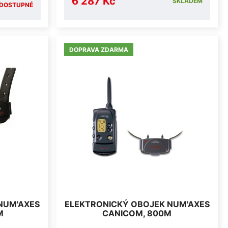
6 287 Kč
SKLADEM
DOSTUPNÉ
DOPRAVA ZDARMA
NUM'AXES
ELEKTRONICKÝ OBOJEK NUM'AXES
M
CANICOM, 800M