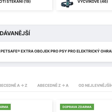
OTI ŠTĚKÁNÍ (19)
VÝCVIKOVÉ (46)
DÁVANĚJŠÍ
PETSAFE® EXTRA OBOJEK PRO PSY PRO ELEKTRICKÝ OHRA
BECEDNĚ A -> Z
ABECEDNĚ Z -> A
OD NEJLEVNĚJŠÍ
ARMA
DOPRAVA ZDARMA