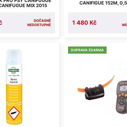
K PRO PSY CANIFUGUE
CANIFIGUE 152M, 0
CANIFUGUE MIX 2015
DOČASNĚ
č
1 480 Kč
NEDOSTUPNÉ
NE
DOPRAVA ZDARMA