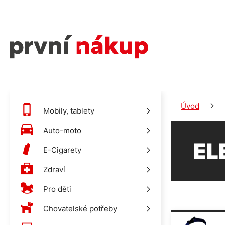
Úvod
Mobily, tablety
Auto-moto
EL
E-Cigarety
Zdraví
Pro děti
Chovatelské potřeby