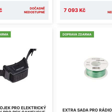
DOČASNĚ
č
7 093 Kč
NEDOSTUPNÉ
NE
ARMA
DOPRAVA ZDARMA
OJEK PRO ELEKTRICKÝ
EXTRA SADA PRO RÁDI