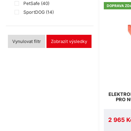
PetSafe
(40)
DOPRAVA ZD
SportDOG
(14)
Vynulovat filtr
Zobrazit výsledky
ELEKTRO
PRO N
2 965 K