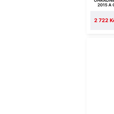
OHRADNÍ
2015 A 
2 722 K