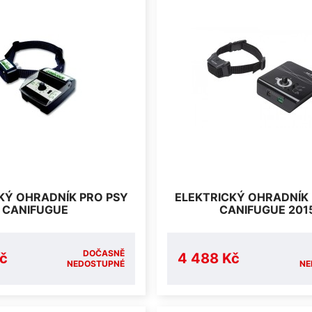
KÝ OHRADNÍK PRO PSY
ELEKTRICKÝ OHRADNÍK
CANIFUGUE
CANIFUGUE 201
DOČASNĚ
č
4 488 Kč
NEDOSTUPNÉ
NE