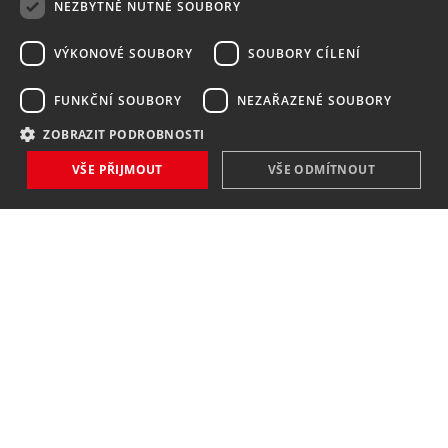
NEZBYTNĚ NUTNÉ SOUBORY
VÝKONOVÉ SOUBORY
SOUBORY CÍLENÍ
FUNKČNÍ SOUBORY
NEZAŘAZENÉ SOUBORY
ZOBRAZIT PODROBNOSTI
NOVINKY
VŠE PŘIJMOUT
VŠE ODMÍTNOUT
NIC VÁM NEUNIKNE
Zaregistrovat
Souhlasím se
zpracováním osobních údajů
.
KONTAKT