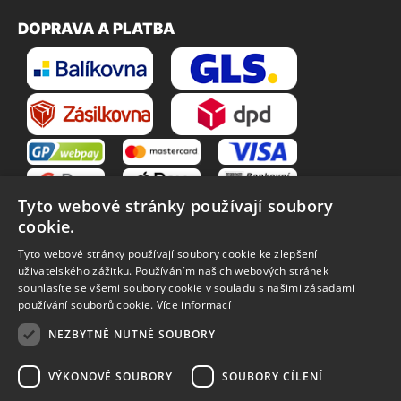
DOPRAVA A PLATBA
Tyto webové stránky používají soubory
cookie.
Tyto webové stránky používají soubory cookie ke zlepšení
uživatelského zážitku. Používáním našich webových stránek
souhlasíte se všemi soubory cookie v souladu s našimi zásadami
VŠE O NÁKUPU
používání souborů cookie.
Více informací
O nás
Obchodní podmínky
NEZBYTNĚ NUTNÉ SOUBORY
Reklamační řád
Reklamace
Vrácení zboží
Zpracování osobních údajů
VÝKONOVÉ SOUBORY
SOUBORY CÍLENÍ
Způsoby dopravy