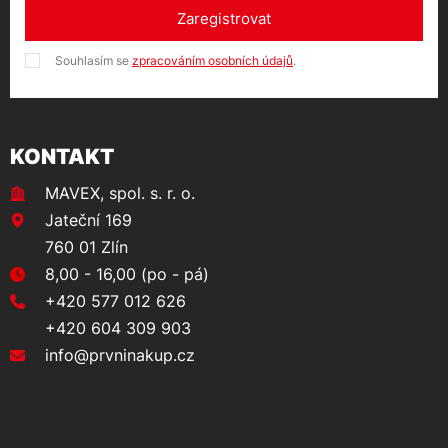
Zaregistrovat
Souhlasím se
zpracováním osobních údajů
.
KONTAKT
MAVEX, spol. s. r. o.
Jateční 169
760 01 Zlín
8,00 - 16,00 (po - pá)
+420 577 012 626
+420 604 309 903
info@prvninakup.cz