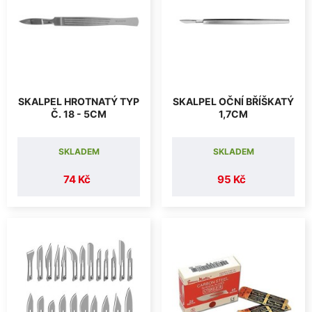
SKALPEL HROTNATÝ TYP
SKALPEL OČNÍ BŘÍŠKATÝ
Č. 18 - 5CM
1,7CM
SKLADEM
SKLADEM
74 Kč
95 Kč