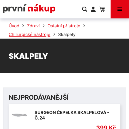
VÝPRODEJ
Úvod
Zdraví
Ostatní přístroje
Chirurgické nástroje
Skalpely
SKALPELY
NEJPRODÁVANĚJŠÍ
SURGEON ČEPELKA SKALPELOVÁ -
Č. 24
399 Kč