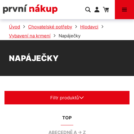
VÝPRODEJ
Úvod
Chovatelské potřeby
Hlodavci
Vybavení na krmení
Napáječky
NAPÁJEČKY
Filtr produktů
TOP
ABECEDNĚ A -> Z