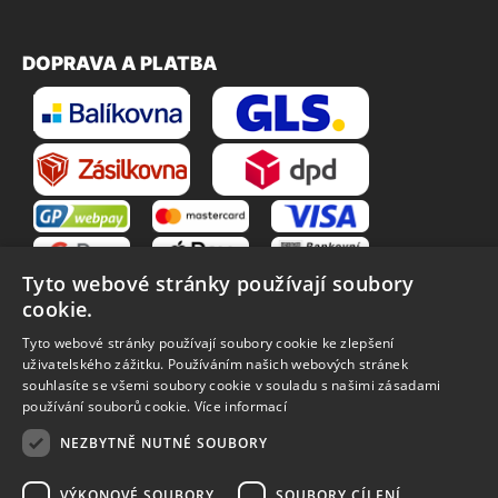
DOPRAVA A PLATBA
Tyto webové stránky používají soubory
cookie.
Tyto webové stránky používají soubory cookie ke zlepšení
uživatelského zážitku. Používáním našich webových stránek
souhlasíte se všemi soubory cookie v souladu s našimi zásadami
VŠE O NÁKUPU
používání souborů cookie.
Více informací
O nás
Obchodní podmínky
NEZBYTNĚ NUTNÉ SOUBORY
Reklamační řád
Reklamace
Vrácení zboží
Zpracování osobních údajů
VÝKONOVÉ SOUBORY
SOUBORY CÍLENÍ