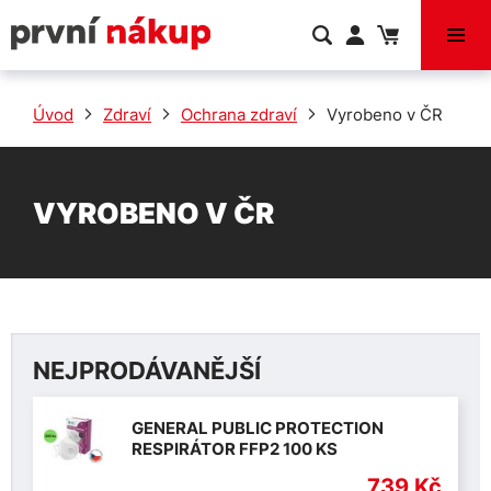
VÝPRODEJ
Úvod
Zdraví
Ochrana zdraví
Vyrobeno v ČR
VYROBENO V ČR
NEJPRODÁVANĚJŠÍ
GENERAL PUBLIC PROTECTION
RESPIRÁTOR FFP2 100 KS
739 Kč