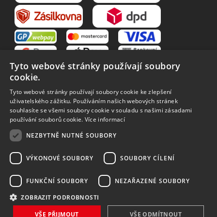
Tyto webové stránky používají soubory
cookie.
Tyto webové stránky používají soubory cookie ke zlepšení
uživatelského zážitku. Používáním našich webových stránek
souhlasíte se všemi soubory cookie v souladu s našimi zásadami
VŠE O NÁKUPU
používání souborů cookie.
Více informací
O nás
Obchodní podmínky
NEZBYTNĚ NUTNÉ SOUBORY
Reklamační řád
Reklamace
Vrácení zboží
Zpracování osobních údajů
VÝKONOVÉ SOUBORY
SOUBORY CÍLENÍ
Způsoby dopravy
FUNKČNÍ SOUBORY
NEZAŘAZENÉ SOUBORY
ZOBRAZIT PODROBNOSTI
Vytvořilo
Bartoň Studio
| Rozvíjí
integritty
VŠE PŘIJMOUT
VŠE ODMÍTNOUT
Copyright 2026 MAVEX, spol. s r.o. Všechna práva vyhrazena