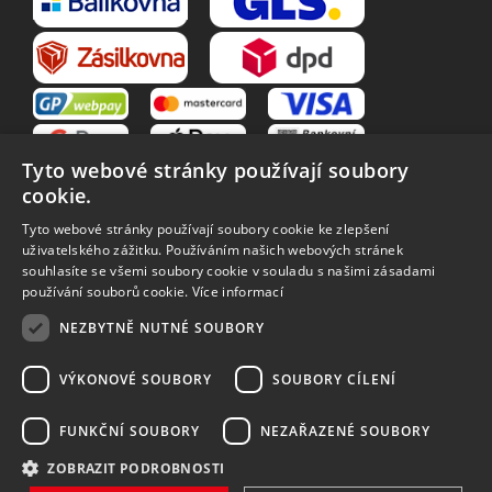
Tyto webové stránky používají soubory
cookie.
Tyto webové stránky používají soubory cookie ke zlepšení
uživatelského zážitku. Používáním našich webových stránek
souhlasíte se všemi soubory cookie v souladu s našimi zásadami
VŠE O NÁKUPU
používání souborů cookie.
Více informací
O nás
Obchodní podmínky
NEZBYTNĚ NUTNÉ SOUBORY
Reklamační řád
Reklamace
Vrácení zboží
Zpracování osobních údajů
VÝKONOVÉ SOUBORY
SOUBORY CÍLENÍ
Způsoby dopravy
FUNKČNÍ SOUBORY
NEZAŘAZENÉ SOUBORY
ZOBRAZIT PODROBNOSTI
Vytvořilo
Bartoň Studio
| Rozvíjí
integritty