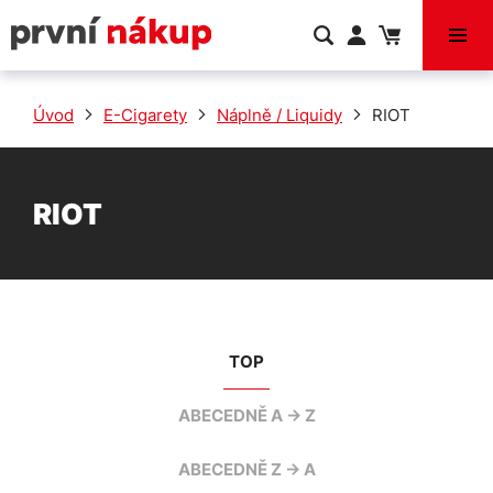
VÝPRODEJ
Úvod
E-Cigarety
Náplně / Liquidy
RIOT
RIOT
TOP
ABECEDNĚ A -> Z
ABECEDNĚ Z -> A