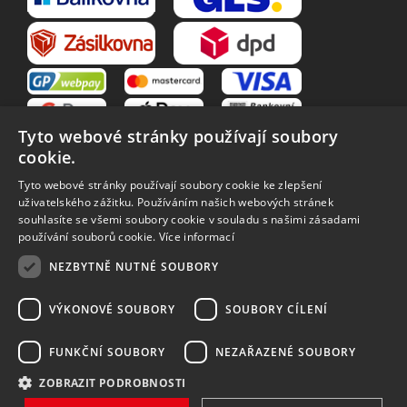
Tyto webové stránky používají soubory
cookie.
Tyto webové stránky používají soubory cookie ke zlepšení
uživatelského zážitku. Používáním našich webových stránek
souhlasíte se všemi soubory cookie v souladu s našimi zásadami
VŠE O NÁKUPU
používání souborů cookie.
Více informací
O nás
Obchodní podmínky
NEZBYTNĚ NUTNÉ SOUBORY
Reklamační řád
Reklamace
Vrácení zboží
Zpracování osobních údajů
VÝKONOVÉ SOUBORY
SOUBORY CÍLENÍ
Způsoby dopravy
FUNKČNÍ SOUBORY
NEZAŘAZENÉ SOUBORY
ZOBRAZIT PODROBNOSTI
Vytvořilo
Bartoň Studio
| Rozvíjí
integritty