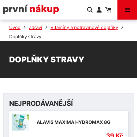
VÝPRODEJ
Úvod
Zdraví
Vitamíny a potravinové doplňky
Doplňky stravy
DOPLŇKY STRAVY
NEJPRODÁVANĚJŠÍ
ALAVIS MAXIMA HYDROMAX 8G
39 Kč