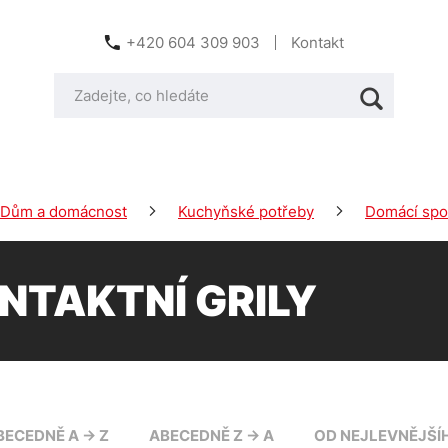
+420 604 309 903
Kontakt
Dům a domácnost
Kuchyňské potřeby
Domácí spo
NTAKTNÍ GRILY
BECEDNĚ A -> Z
ABECEDNĚ Z -> A
OD NEJLEVNĚJŠÍ