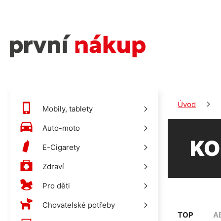
Úvod
Mobily, tablety
Auto-moto
KO
E-Cigarety
Zdraví
Pro děti
Chovatelské potřeby
TOP
A