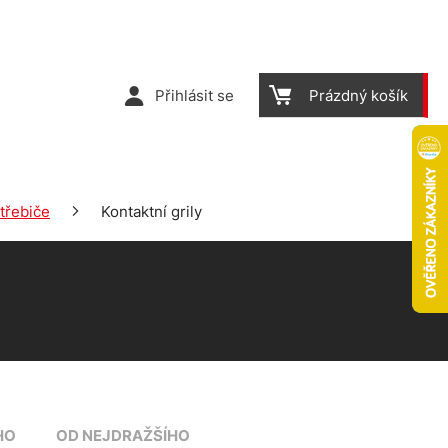
Přihlásit se
Prázdný košík
třebiče
Kontaktní grily
HO
OD NEJDRAŽŠÍHO