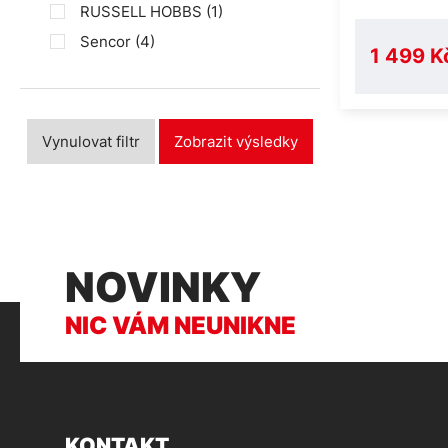
RUSSELL HOBBS
(1)
Sencor
(4)
1 499 K
Vynulovat filtr
Zobrazit výsledky
NOVINKY
NIC VÁM NEUNIKNE
KONTAKT