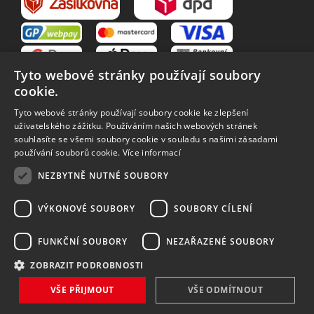
Tyto webové stránky používají soubory
cookie.
Tyto webové stránky používají soubory cookie ke zlepšení
uživatelského zážitku. Používáním našich webových stránek
souhlasíte se všemi soubory cookie v souladu s našimi zásadami
VŠE O NÁKUPU
používání souborů cookie.
Více informací
O nás
Obchodní podmínky
NEZBYTNĚ NUTNÉ SOUBORY
Reklamační řád
Reklamace
Vrácení zboží
Zpracování osobních údajů
VÝKONOVÉ SOUBORY
SOUBORY CÍLENÍ
Způsoby dopravy
FUNKČNÍ SOUBORY
NEZAŘAZENÉ SOUBORY
ZOBRAZIT PODROBNOSTI
Vytvořilo
Bartoň Studio
| Rozvíjí
integritty
VŠE PŘIJMOUT
VŠE ODMÍTNOUT
Copyright 2026 MAVEX, spol. s r.o. Všechna práva vyhrazena