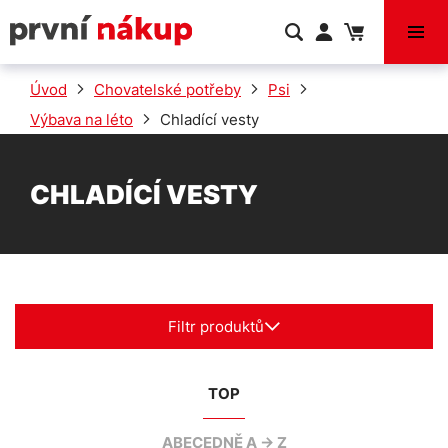
VÝPRODEJ
Úvod
Chovatelské potřeby
Psi
Výbava na léto
Chladící vesty
CHLADÍCÍ VESTY
Filtr produktů
TOP
ABECEDNĚ A -> Z