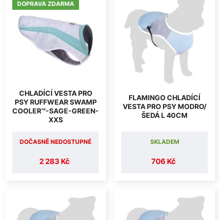
DOPRAVA ZDARMA
CHLADÍCÍ VESTA PRO
FLAMINGO CHLADÍCÍ
PSY RUFFWEAR SWAMP
VESTA PRO PSY MODRO/
COOLER™-SAGE-GREEN-
ŠEDÁ L 40CM
XXS
DOČASNĚ NEDOSTUPNÉ
SKLADEM
2 283 Kč
706 Kč