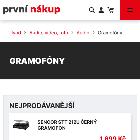
VÝPRODEJ
Úvod
Audio, video, foto
Audio
Gramofóny
GRAMOFÓNY
NEJPRODÁVANĚJŠÍ
SENCOR STT 212U ČERNÝ
GRAMOFON
1 699 Kč