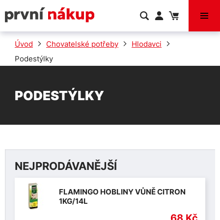
VÝPRODEJ
Úvod
Chovatelské potřeby
Hlodavci
Podestýlky
PODESTÝLKY
NEJPRODÁVANĚJŠÍ
FLAMINGO HOBLINY VŮNĚ CITRON
1KG/14L
68 Kč