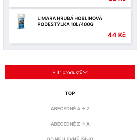
LIMARA HRUBÁ HOBLINOVÁ
PODESTÝLKA 10L/400G
44 Kč
Filtr produktů
TOP
ABECEDNĚ A -> Z
ABECEDNĚ Z -> A
OD NEJLEVNĚJŠÍHO