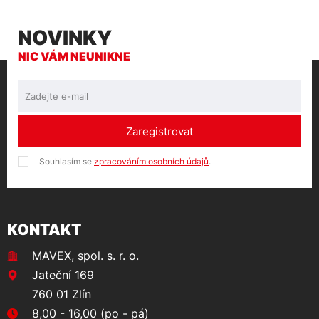
NOVINKY
NIC VÁM NEUNIKNE
Zaregistrovat
Souhlasím se
zpracováním osobních údajů
.
KONTAKT
MAVEX, spol. s. r. o.
Jateční 169
760 01 Zlín
8,00 - 16,00 (po - pá)