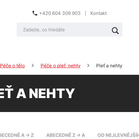
+420 604 309 903
Kontakt
Péče o tělo
Péče o pleť, nehty
Pleť a nehty
EŤ A NEHTY
BECEDNĚ A -> Z
ABECEDNĚ Z -> A
OD NEJLEVNĚJŠÍ