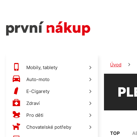
Úvod
Mobily, tablety
Auto-moto
PL
E-Cigarety
Zdraví
Pro děti
Chovatelské potřeby
TOP
A