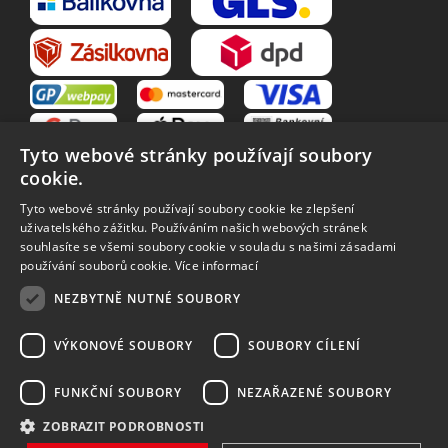
Tyto webové stránky používají soubory
cookie.
Tyto webové stránky používají soubory cookie ke zlepšení
uživatelského zážitku. Používáním našich webových stránek
souhlasíte se všemi soubory cookie v souladu s našimi zásadami
VŠE O NÁKUPU
používání souborů cookie.
Více informací
O nás
Obchodní podmínky
NEZBYTNĚ NUTNÉ SOUBORY
Reklamační řád
Reklamace
Vrácení zboží
Zpracování osobních údajů
VÝKONOVÉ SOUBORY
SOUBORY CÍLENÍ
Způsoby dopravy
FUNKČNÍ SOUBORY
NEZAŘAZENÉ SOUBORY
ZOBRAZIT PODROBNOSTI
Vytvořilo
Bartoň Studio
| Rozvíjí
integritty