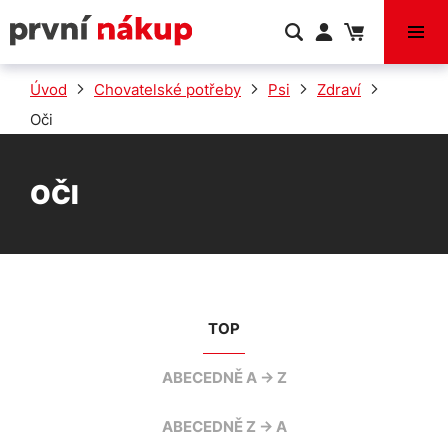
VÝPRODEJ
Úvod
Chovatelské potřeby
Psi
Zdraví
Oči
OČI
TOP
ABECEDNĚ A -> Z
ABECEDNĚ Z -> A