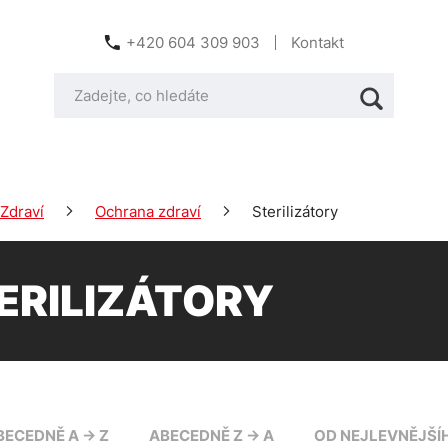
+420 604 309 903
Kontakt
Zdraví
Ochrana zdraví
Sterilizátory
ERILIZÁTORY
BECEDNĚ A -> Z
ABECEDNĚ Z -> A
OD NEJLEVNĚJŠÍ