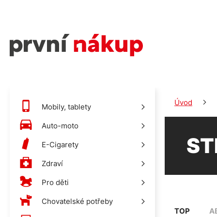
Úvod
Mobily, tablety
Auto-moto
ST
E-Cigarety
Zdraví
Pro děti
Chovatelské potřeby
TOP
A