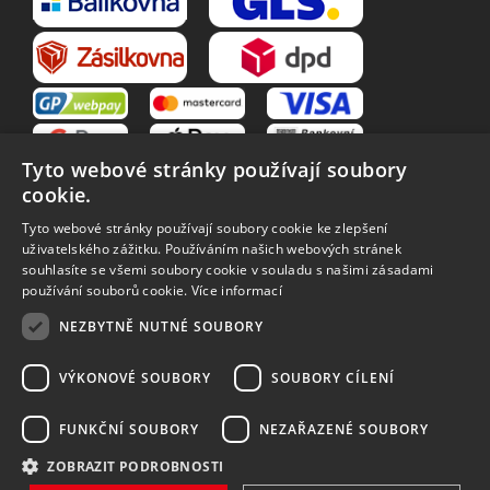
Tyto webové stránky používají soubory
cookie.
Tyto webové stránky používají soubory cookie ke zlepšení
uživatelského zážitku. Používáním našich webových stránek
souhlasíte se všemi soubory cookie v souladu s našimi zásadami
VŠE O NÁKUPU
používání souborů cookie.
Více informací
O nás
Obchodní podmínky
NEZBYTNĚ NUTNÉ SOUBORY
Reklamační řád
Reklamace
Vrácení zboží
Zpracování osobních údajů
VÝKONOVÉ SOUBORY
SOUBORY CÍLENÍ
Způsoby dopravy
FUNKČNÍ SOUBORY
NEZAŘAZENÉ SOUBORY
ZOBRAZIT PODROBNOSTI
Vytvořilo
Bartoň Studio
| Rozvíjí
integritty