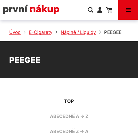
VÝPRODEJ
Úvod
E-Cigarety
Náplně / Liquidy
PEEGEE
PEEGEE
TOP
ABECEDNĚ A -> Z
ABECEDNĚ Z -> A