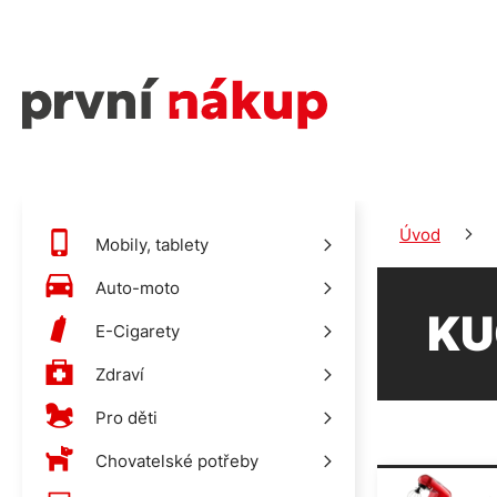
Úvod
Mobily, tablety
Auto-moto
KU
E-Cigarety
Zdraví
Pro děti
Chovatelské potřeby