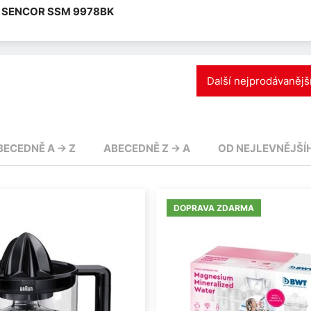
SENCOR SSM 9978BK
Další nejprodávanějš
BECEDNĚ A -> Z
ABECEDNĚ Z -> A
OD NEJLEVNĚJŠÍ
DOPRAVA ZDARMA