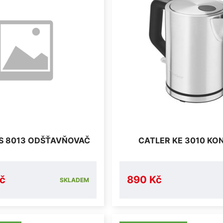
JS 8013 ODŠŤAVŇOVAČ
CATLER KE 3010 KO
č
890 Kč
SKLADEM