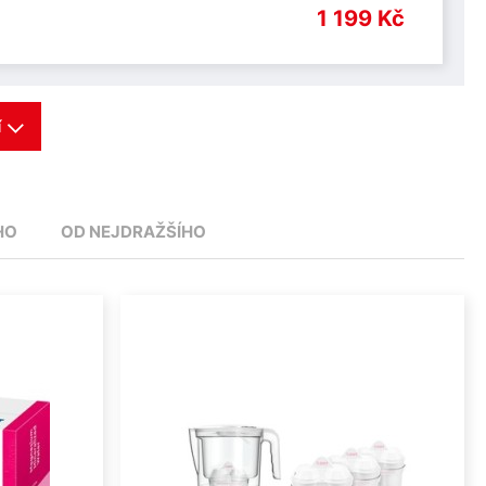
1 199 Kč
í
HO
OD NEJDRAŽŠÍHO