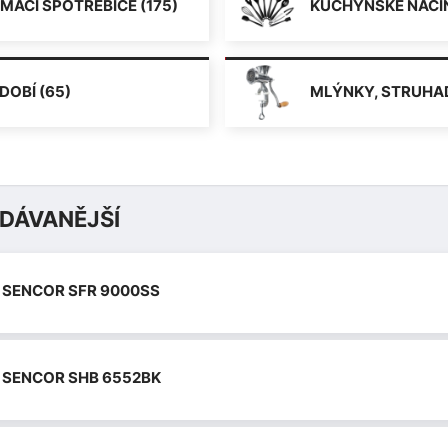
MÁCÍ SPOTŘEBIČE (175)
KUCHYŇSKÉ NÁČIN
DOBÍ (65)
MLÝNKY, STRUHAD
DÁVANĚJŠÍ
SENCOR SFR 9000SS
SENCOR SHB 6552BK