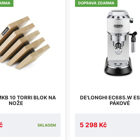
ARMA
DOPRAVA ZDARMA
KB 10 TORRI BLOK NA
DE'LONGHI EC685.W E
NOŽE
PÁKOVÉ
č
5 298 Kč
SKLADEM