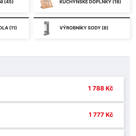
Í (45)
KUCHYŇSKÉ DOPLŇKY (18)
LA (11)
VÝROBNÍKY SODY (8)
1 788 Kč
1 777 Kč