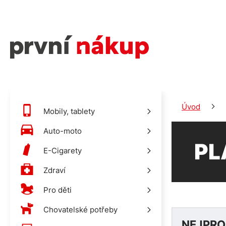
Úvod
Mobily, tablety
Auto-moto
PL
E-Cigarety
Zdraví
Pro děti
Chovatelské potřeby
NEJPRO