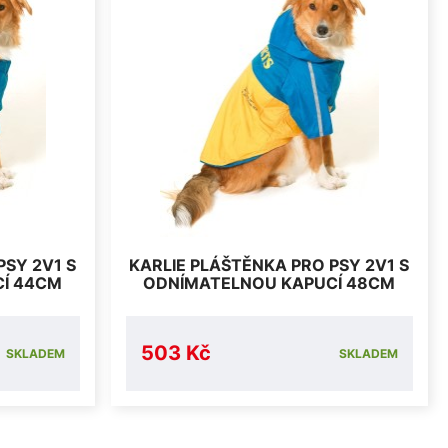
PSY 2V1 S
KARLIE PLÁŠTĚNKA PRO PSY 2V1 S
Í 44CM
ODNÍMATELNOU KAPUCÍ 48CM
503 Kč
SKLADEM
SKLADEM