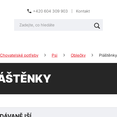
+420 604 309 903
Kontakt
Chovatelské potřeby
Psi
Oblečky
Pláštěnky
ÁŠTĚNKY
DÁVANĚJŠÍ