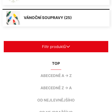
VÁNOČNÍ SOUPRAVY (25)
Filtr produktů
TOP
ABECEDNĚ A -> Z
ABECEDNĚ Z -> A
OD NEJLEVNĚJŠÍHO