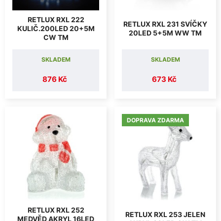
RETLUX RXL 222
RETLUX RXL 231 SVÍČKY
KULIČ.200LED 20+5M
20LED 5+5M WW TM
CW TM
SKLADEM
SKLADEM
876 Kč
673 Kč
DOPRAVA ZDARMA
RETLUX RXL 252
RETLUX RXL 253 JELEN
MEDVĚD AKRYL 16LED