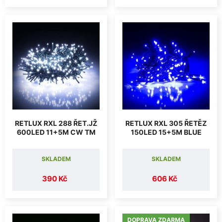
RETLUX RXL 288 ŘET.JŽ
RETLUX RXL 305 ŘETĚZ
600LED 11+5M CW TM
150LED 15+5M BLUE
SKLADEM
SKLADEM
390 Kč
606 Kč
DOPRAVA ZDARMA