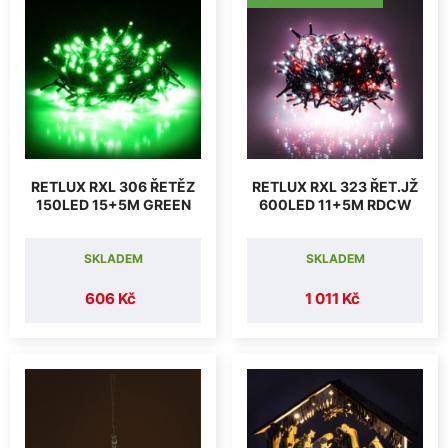
RETLUX RXL 306 ŘETĚZ
RETLUX RXL 323 ŘET.JŽ
150LED 15+5M GREEN
600LED 11+5M RDCW
SKLADEM
SKLADEM
606 Kč
1 011 Kč