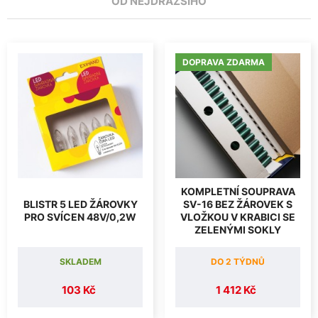
OD NEJDRAŽŠÍHO
DOPRAVA ZDARMA
KOMPLETNÍ SOUPRAVA
BLISTR 5 LED ŽÁROVKY
SV-16 BEZ ŽÁROVEK S
PRO SVÍCEN 48V/0,2W
VLOŽKOU V KRABICI SE
ZELENÝMI SOKLY
SKLADEM
DO 2 TÝDNŮ
103 Kč
1 412 Kč