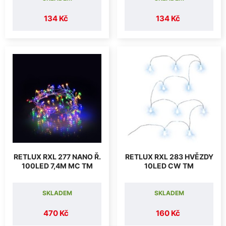
134 Kč
134 Kč
RETLUX RXL 277 NANO Ř.
RETLUX RXL 283 HVĚZDY
100LED 7,4M MC TM
10LED CW TM
SKLADEM
SKLADEM
470 Kč
160 Kč