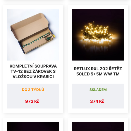
KOMPLETNÍ SOUPRAVA
RETLUX RXL 202 ŘETĚZ
TV-12 BEZ ŽÁROVEK S
50LED 5+5M WW TM
VLOŽKOU V KRABICI
DO 2 TÝDNŮ
SKLADEM
972 Kč
374 Kč