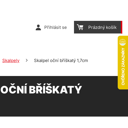
Přihlásit se
Prázdný košík
Skalpely
Skalpel oční bříškatý 1,7cm
 OČNÍ BŘÍŠKATÝ