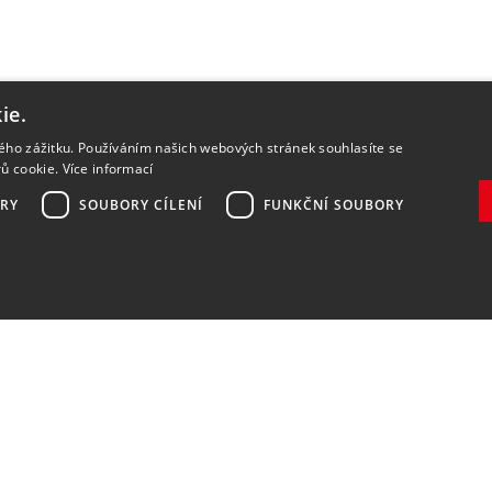
ie.
kého zážitku. Používáním našich webových stránek souhlasíte se
rů cookie.
Více informací
RY
SOUBORY CÍLENÍ
FUNKČNÍ SOUBORY
Zaregistrovat
Souhlasím se
zpracováním osobních údajů
.