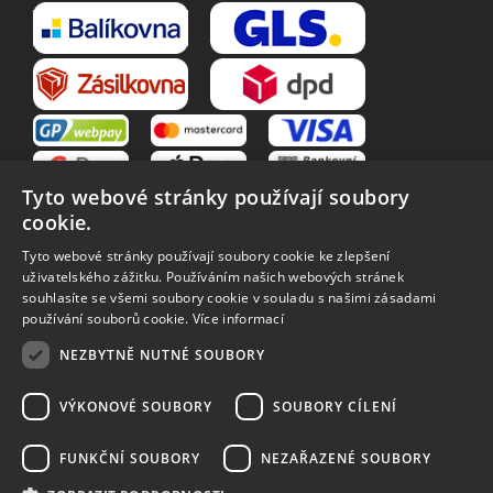
Tyto webové stránky používají soubory
cookie.
Tyto webové stránky používají soubory cookie ke zlepšení
uživatelského zážitku. Používáním našich webových stránek
souhlasíte se všemi soubory cookie v souladu s našimi zásadami
VŠE O NÁKUPU
používání souborů cookie.
Více informací
O nás
Obchodní podmínky
NEZBYTNĚ NUTNÉ SOUBORY
Reklamační řád
Reklamace
Vrácení zboží
Zpracování osobních údajů
VÝKONOVÉ SOUBORY
SOUBORY CÍLENÍ
Způsoby dopravy
FUNKČNÍ SOUBORY
NEZAŘAZENÉ SOUBORY