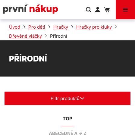
VÝPRODEJ
Úvod
Pro děti
Hračky
Hračky pro kluky
Dřevěné vláčky
Přírodní
PŘÍRODNÍ
Filtr produktů
TOP
ABECEDNĚ A -> Z