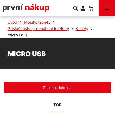
VÝPRODEJ
Úvod
Mobily, tablety
Příslušenství pro mobilní telefony
Kabely
micro USB
MICRO USB
Filtr produktů
TOP