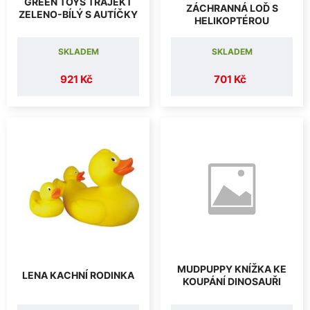
GREEN TOYS TRAJEKT
ZÁCHRANNÁ LOĎ S
ZELENO-BÍLÝ S AUTÍČKY
HELIKOPTÉROU
SKLADEM
SKLADEM
921 Kč
701 Kč
MUDPUPPY KNÍŽKA KE
LENA KACHNÍ RODINKA
KOUPÁNÍ DINOSAUŘI