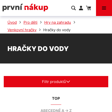
VÝPRODEJ
Úvod
Pro děti
Hry na zahradu
Venkovní hračky
Hračky do vody
HRAČKY DO VODY
Filtr produktů
TOP
ABECEDNĚ A -> Z