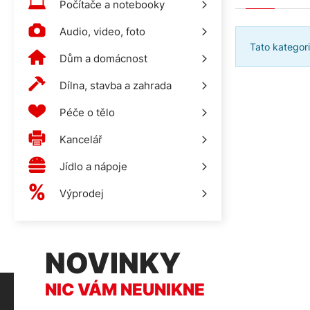
Počítače a notebooky
Audio, video, foto
Tato kategor
Dům a domácnost
Dílna, stavba a zahrada
Péče o tělo
Kancelář
Jídlo a nápoje
Výprodej
NOVINKY
NIC VÁM NEUNIKNE