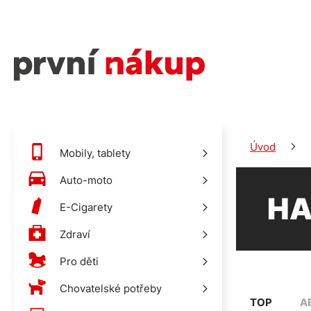
Úvod
Mobily, tablety
Auto-moto
HA
E-Cigarety
Zdraví
Pro děti
Chovatelské potřeby
TOP
A