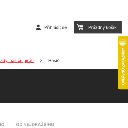
Přihlásit se
Prázdný košík
ady, hasiči, piráti
Hasiči
HO
OD NEJDRAŽŠÍHO