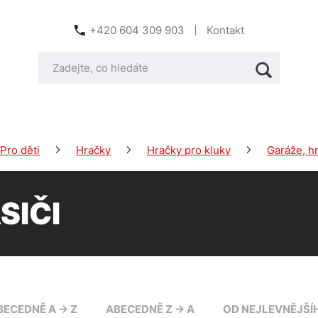
+420 604 309 903
Kontakt
Pro děti
Hračky
Hračky pro kluky
Garáže, hr
SIČI
BECEDNĚ A -> Z
ABECEDNĚ Z -> A
OD NEJLEVNĚJŠÍ