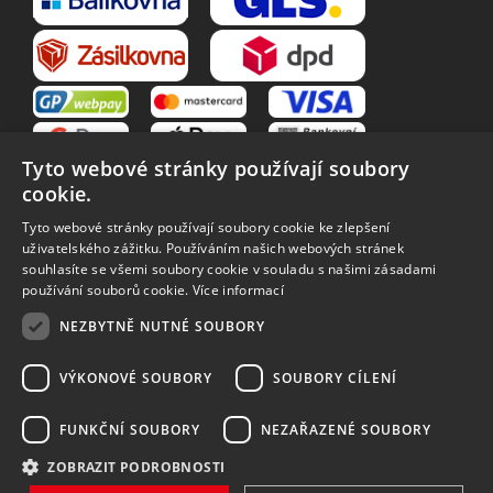
Tyto webové stránky používají soubory
cookie.
Tyto webové stránky používají soubory cookie ke zlepšení
uživatelského zážitku. Používáním našich webových stránek
souhlasíte se všemi soubory cookie v souladu s našimi zásadami
VŠE O NÁKUPU
používání souborů cookie.
Více informací
O nás
Obchodní podmínky
NEZBYTNĚ NUTNÉ SOUBORY
Reklamační řád
Reklamace
Vrácení zboží
Zpracování osobních údajů
VÝKONOVÉ SOUBORY
SOUBORY CÍLENÍ
Způsoby dopravy
FUNKČNÍ SOUBORY
NEZAŘAZENÉ SOUBORY
ZOBRAZIT PODROBNOSTI
Vytvořilo
Bartoň Studio
| Rozvíjí
integritty