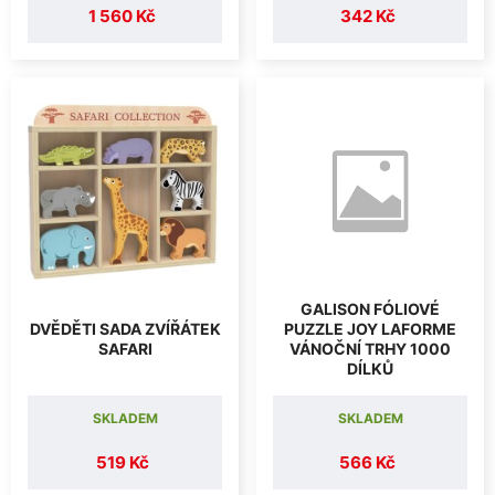
1 560 Kč
342 Kč
GALISON FÓLIOVÉ
DVĚDĚTI SADA ZVÍŘÁTEK
PUZZLE JOY LAFORME
SAFARI
VÁNOČNÍ TRHY 1000
DÍLKŮ
SKLADEM
SKLADEM
519 Kč
566 Kč