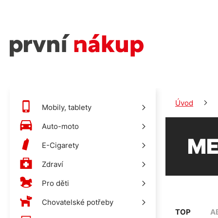
Úvod
Mobily, tablety
Auto-moto
ME
E-Cigarety
Zdraví
Pro děti
Chovatelské potřeby
TOP
A