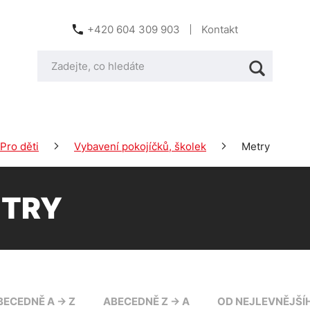
+420 604 309 903
Kontakt
Pro děti
Vybavení pokojíčků, školek
Metry
TRY
BECEDNĚ A -> Z
ABECEDNĚ Z -> A
OD NEJLEVNĚJŠÍ