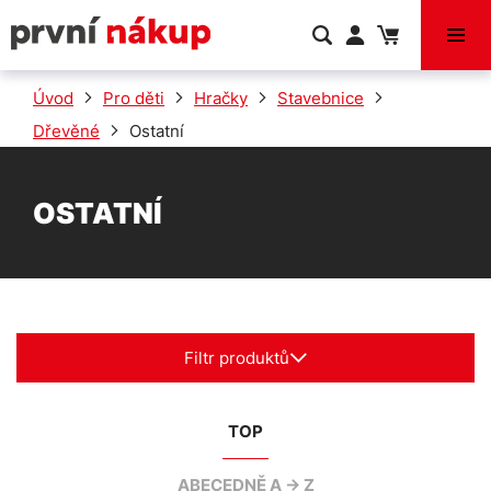
VÝPRODEJ
Úvod
Pro děti
Hračky
Stavebnice
Dřevěné
Ostatní
OSTATNÍ
Filtr produktů
TOP
ABECEDNĚ A -> Z