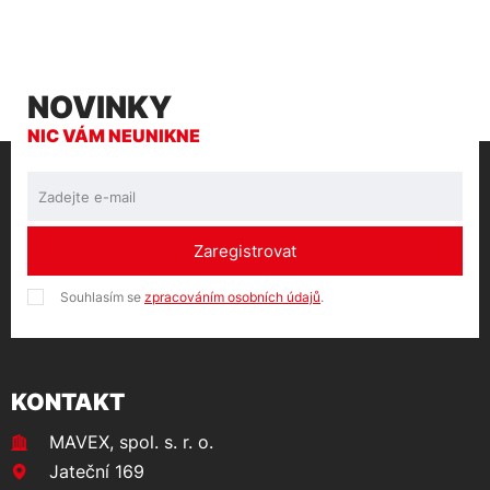
NOVINKY
NIC VÁM NEUNIKNE
Zaregistrovat
Souhlasím se
zpracováním osobních údajů
.
KONTAKT
MAVEX, spol. s. r. o.
Jateční 169