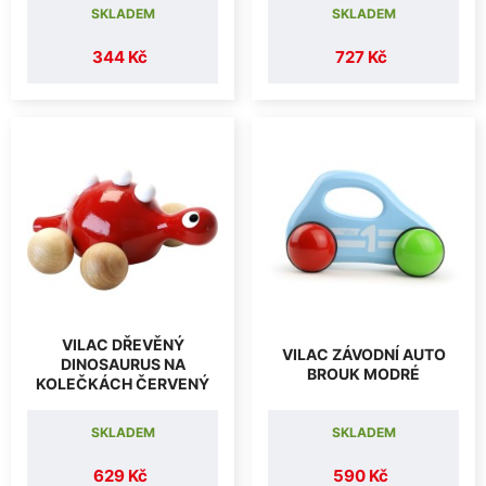
SKLADEM
SKLADEM
344 Kč
727 Kč
VILAC DŘEVĚNÝ
VILAC ZÁVODNÍ AUTO
DINOSAURUS NA
BROUK MODRÉ
KOLEČKÁCH ČERVENÝ
SKLADEM
SKLADEM
629 Kč
590 Kč