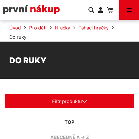
VÝPRODEJ
Úvod
Pro děti
Hračky
Tahací hračky
Do ruky
DO RUKY
Filtr produktů
TOP
ABECEDNĚ A -> Z