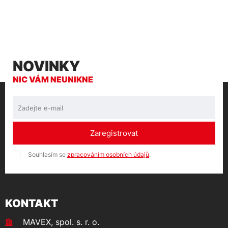
NOVINKY
NIC VÁM NEUNIKNE
Zaregistrovat
Souhlasím se
zpracováním osobních údajů
.
KONTAKT
MAVEX, spol. s. r. o.