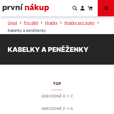
VÝPRODEJ
Úvod
Pro děti
Hračky
Hračky pro holky
Kabelky a peněženky
KABELKY A PENĚŽENKY
TOP
ABECEDNĚ A -> Z
ABECEDNĚ Z -> A