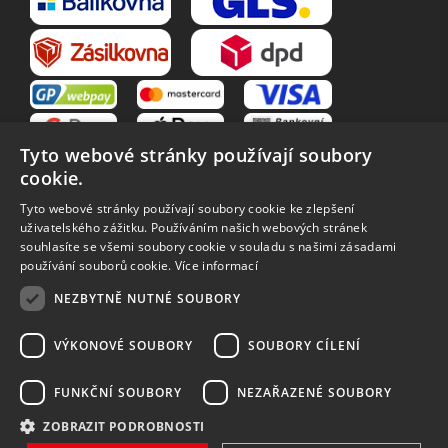
Tyto webové stránky používají soubory
cookie.
Tyto webové stránky používají soubory cookie ke zlepšení
uživatelského zážitku. Používáním našich webových stránek
souhlasíte se všemi soubory cookie v souladu s našimi zásadami
VŠE O NÁKUPU
používání souborů cookie.
Více informací
O nás
Obchodní podmínky
NEZBYTNĚ NUTNÉ SOUBORY
Reklamační řád
Reklamace
Vrácení zboží
Zpracování osobních údajů
VÝKONOVÉ SOUBORY
SOUBORY CÍLENÍ
Způsoby dopravy
FUNKČNÍ SOUBORY
NEZAŘAZENÉ SOUBORY
ZOBRAZIT PODROBNOSTI
Vytvořilo
Bartoň Studio
| Rozvíjí
integritty