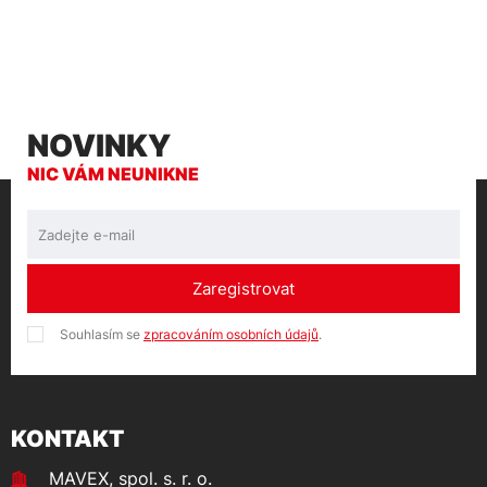
NOVINKY
NIC VÁM NEUNIKNE
Zaregistrovat
Souhlasím se
zpracováním osobních údajů
.
KONTAKT
MAVEX, spol. s. r. o.