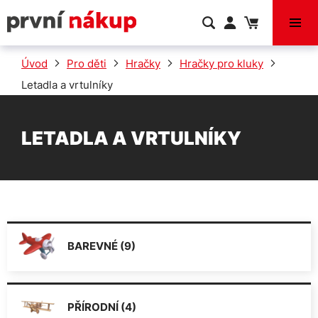
VÝPRODEJ
Úvod
Pro děti
Hračky
Hračky pro kluky
Letadla a vrtulníky
LETADLA A VRTULNÍKY
BAREVNÉ (9)
PŘÍRODNÍ (4)