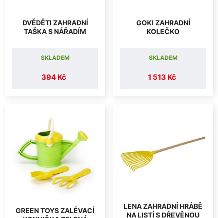
DVĚDĚTI ZAHRADNÍ
GOKI ZAHRADNÍ
TAŠKA S NÁŘADÍM
KOLEČKO
SKLADEM
SKLADEM
394 Kč
1 513 Kč
LENA ZAHRADNÍ HRÁBĚ
GREEN TOYS ZALÉVACÍ
NA LISTÍ S DŘEVĚNOU