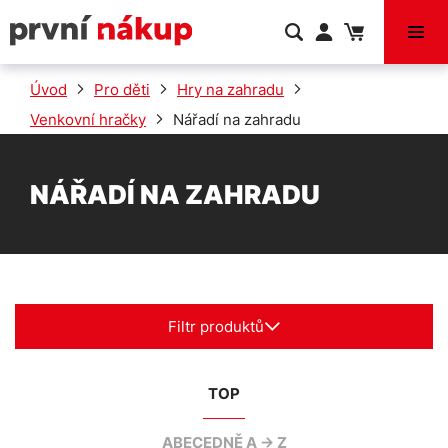
VÝPRODEJ
Úvod
Pro děti
Hry na zahradu
Venkovní hračky
Nářadí na zahradu
NÁŘADÍ NA ZAHRADU
Filtr produktů
TOP
ABECEDNĚ A -> Z