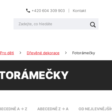
+420 604 309 903
Kontakt
Pro děti
Dřevěné dekorace
Fotorámečky
TORÁMEČKY
BECEDNĚ A -> Z
ABECEDNĚ Z -> A
OD NEJLEVNĚJŠÍ