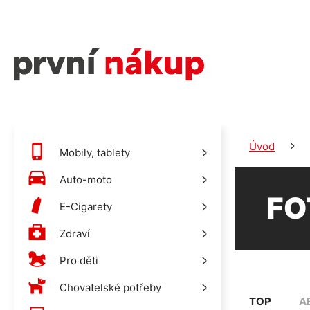
Úvod
Mobily, tablety
Auto-moto
FO
E-Cigarety
Zdraví
Pro děti
Chovatelské potřeby
TOP
A