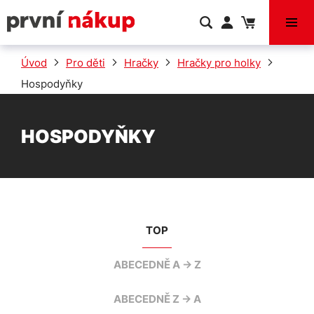
VÝPRODEJ
Úvod
Pro děti
Hračky
Hračky pro holky
Hospodyňky
HOSPODYŇKY
TOP
ABECEDNĚ A -> Z
ABECEDNĚ Z -> A