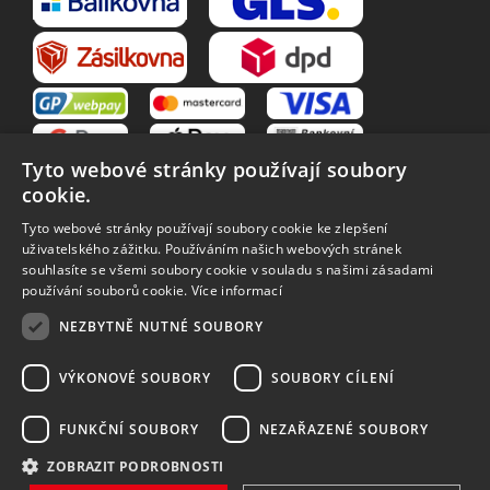
Tyto webové stránky používají soubory
cookie.
Tyto webové stránky používají soubory cookie ke zlepšení
uživatelského zážitku. Používáním našich webových stránek
souhlasíte se všemi soubory cookie v souladu s našimi zásadami
VŠE O NÁKUPU
používání souborů cookie.
Více informací
O nás
Obchodní podmínky
NEZBYTNĚ NUTNÉ SOUBORY
Reklamační řád
Reklamace
Vrácení zboží
Zpracování osobních údajů
VÝKONOVÉ SOUBORY
SOUBORY CÍLENÍ
Způsoby dopravy
FUNKČNÍ SOUBORY
NEZAŘAZENÉ SOUBORY
ZOBRAZIT PODROBNOSTI
Vytvořilo
Bartoň Studio
| Rozvíjí
integritty