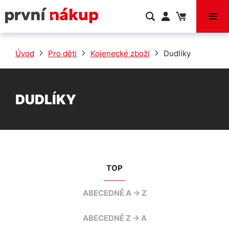
VÝPRODEJ
Úvod
Pro děti
Kojenecké zboží
Dudlíky
DUDLÍKY
TOP
ABECEDNĚ A -> Z
ABECEDNĚ Z -> A