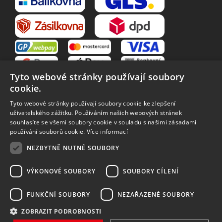
Tyto webové stránky používají soubory
cookie.
Tyto webové stránky používají soubory cookie ke zlepšení
uživatelského zážitku. Používáním našich webových stránek
souhlasíte se všemi soubory cookie v souladu s našimi zásadami
VŠE O NÁKUPU
používání souborů cookie.
Více informací
O nás
Obchodní podmínky
NEZBYTNĚ NUTNÉ SOUBORY
Reklamační řád
Reklamace
Vrácení zboží
Zpracování osobních údajů
VÝKONOVÉ SOUBORY
SOUBORY CÍLENÍ
Způsoby dopravy
FUNKČNÍ SOUBORY
NEZAŘAZENÉ SOUBORY
ZOBRAZIT PODROBNOSTI
Vytvořilo
Bartoň Studio
| Rozvíjí
integritty