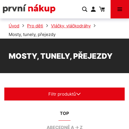
VÝPRODEJ
Úvod
Pro děti
Vláčky, vláčkodráhy
Mosty, tunely, přejezdy
MOSTY, TUNELY, PŘEJEZDY
Filtr produktů
TOP
ABECEDNĚ A -> Z