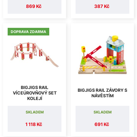
869 Kč
387 Kč
DOPRAVA ZDARMA
BIGJIGS RAIL
BIGJIGS RAIL ZÁVORY S
VÍCEÚROVŇOVÝ SET
NÁVĚSTÍM
KOLEJÍ
SKLADEM
SKLADEM
1 118 Kč
691 Kč