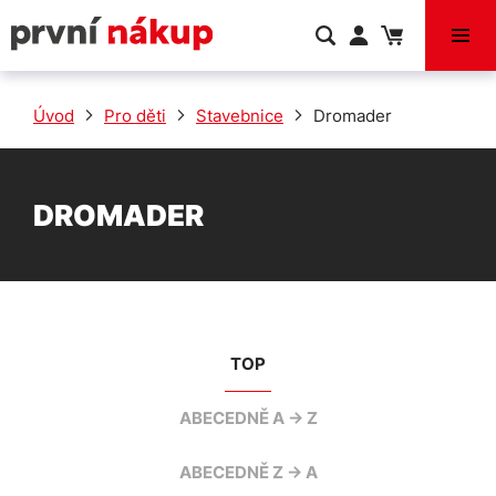
VÝPRODEJ
Úvod
Pro děti
Stavebnice
Dromader
DROMADER
TOP
ABECEDNĚ A -> Z
ABECEDNĚ Z -> A