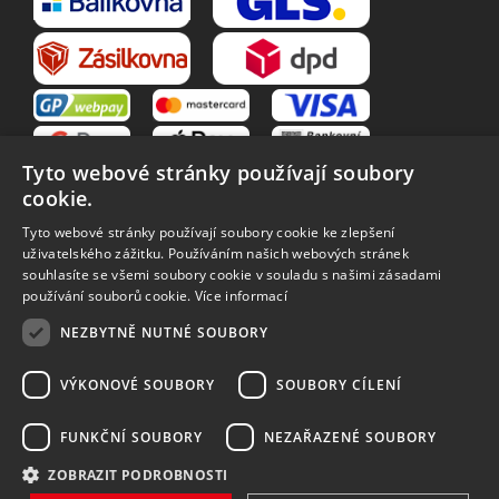
Tyto webové stránky používají soubory
cookie.
Tyto webové stránky používají soubory cookie ke zlepšení
uživatelského zážitku. Používáním našich webových stránek
souhlasíte se všemi soubory cookie v souladu s našimi zásadami
VŠE O NÁKUPU
používání souborů cookie.
Více informací
O nás
Obchodní podmínky
NEZBYTNĚ NUTNÉ SOUBORY
Reklamační řád
Reklamace
Vrácení zboží
Zpracování osobních údajů
VÝKONOVÉ SOUBORY
SOUBORY CÍLENÍ
Způsoby dopravy
FUNKČNÍ SOUBORY
NEZAŘAZENÉ SOUBORY
ZOBRAZIT PODROBNOSTI
Vytvořilo
Bartoň Studio
| Rozvíjí
integritty