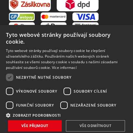
Tyto webové stránky používají soubory
cookie.
Tyto webové stránky používají soubory cookie ke zlepšení
uživatelského zážitku. Používáním našich webových stránek
souhlasíte se všemi soubory cookie v souladu s našimi zásadami
VŠE O NÁKUPU
používání souborů cookie.
Více informací
O nás
Obchodní podmínky
NEZBYTNĚ NUTNÉ SOUBORY
Reklamační řád
Reklamace
Vrácení zboží
Zpracování osobních údajů
VÝKONOVÉ SOUBORY
SOUBORY CÍLENÍ
Způsoby dopravy
FUNKČNÍ SOUBORY
NEZAŘAZENÉ SOUBORY
ZOBRAZIT PODROBNOSTI
Vytvořilo
Bartoň Studio
| Rozvíjí
integritty
VŠE PŘIJMOUT
VŠE ODMÍTNOUT
Copyright 2026 MAVEX, spol. s r.o. Všechna práva vyhrazena