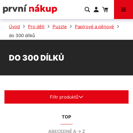
VÝPRODEJ
Úvod
Pro děti
Puzzle
Papírové a pěnové
do 300 dílků
DO 300 DÍLKŮ
Filtr produktů
TOP
ABECEDNĚ A -> Z