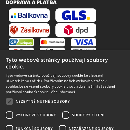
DOPRAVA A PLATBA
Tyto webové stránky používají soubory
cookie.
Tyto webové stránky používají soubory cookie ke zlepšení
uživatelského zážitku. Používáním našich webových stránek
souhlasíte se všemi soubory cookie v souladu s našimi zásadami
VŠE O NÁKUPU
používání souborů cookie.
Více informací
O nás
Obchodní podmínky
NEZBYTNĚ NUTNÉ SOUBORY
Reklamační řád
Reklamace
Vrácení zboží
Zpracování osobních údajů
VÝKONOVÉ SOUBORY
SOUBORY CÍLENÍ
Způsoby dopravy
FUNKČNÍ SOUBORY
NEZAŘAZENÉ SOUBORY