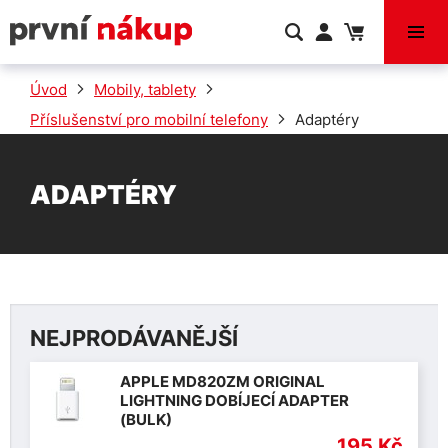
VÝPRODEJ
Úvod
Mobily, tablety
Příslušenství pro mobilní telefony
Adaptéry
ADAPTÉRY
NEJPRODÁVANĚJŠÍ
APPLE MD820ZM ORIGINAL
LIGHTNING DOBÍJECÍ ADAPTER
(BULK)
195 Kč