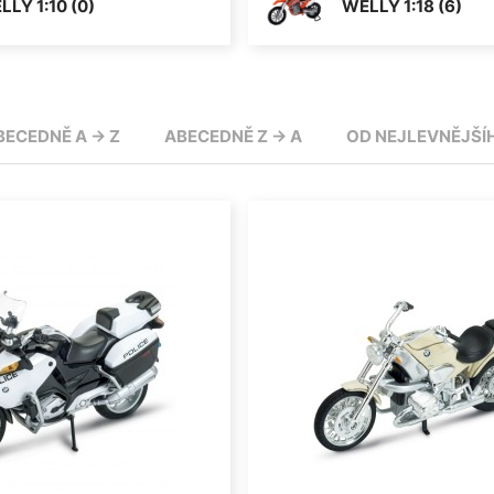
LLY 1:10 (0)
WELLY 1:18 (6)
BECEDNĚ A -> Z
ABECEDNĚ Z -> A
OD NEJLEVNĚJŠÍ