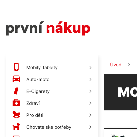
Úvod
Mobily, tablety
Auto-moto
M
E-Cigarety
Zdraví
Pro děti
Chovatelské potřeby