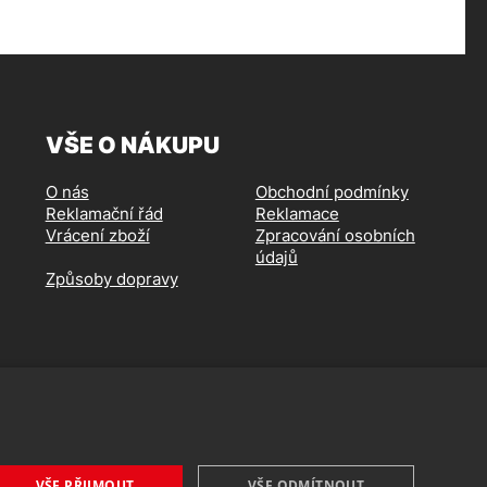
VŠE O NÁKUPU
O nás
Obchodní podmínky
Reklamační řád
Reklamace
Vrácení zboží
Zpracování osobních
údajů
Způsoby dopravy
VŠE PŘIJMOUT
VŠE ODMÍTNOUT