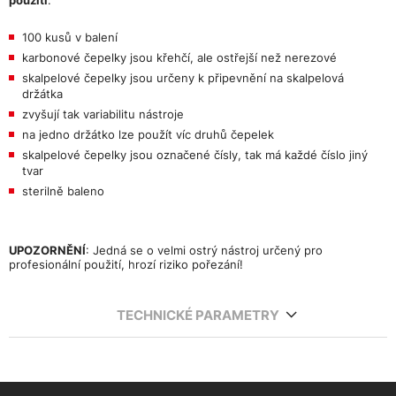
100 kusů v balení
karbonové čepelky jsou křehčí, ale ostřejší než nerezové
skalpelové čepelky jsou určeny k připevnění na skalpelová
držátka
zvyšují tak variabilitu nástroje
na jedno držátko lze použít víc druhů čepelek
skalpelové čepelky jsou označené čísly, tak má každé číslo jiný
tvar
sterilně baleno
UPOZORNĚNÍ
: Jedná se o velmi ostrý nástroj určený pro
profesionální použití, hrozí riziko pořezání!
TECHNICKÉ PARAMETRY