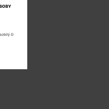
OSOBY
obilý či