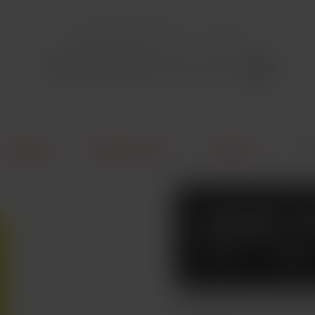
+420 604 309 903
Kontakt
E-Cigarety
Náplně / Liquidy
JOYETECH
Liq
LIQUID 
SHIP 10M
Bohaté aroma s jemným oř