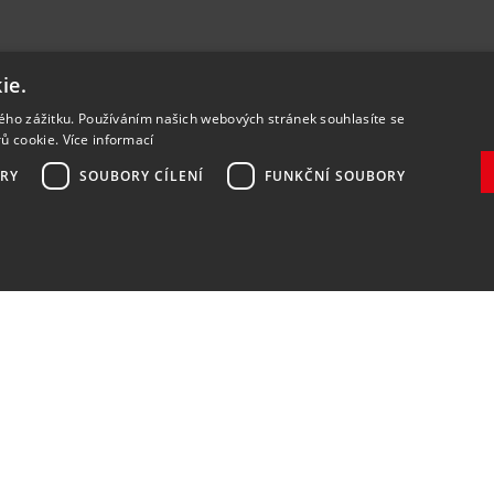
ie.
kého zážitku. Používáním našich webových stránek souhlasíte se
rů cookie.
Více informací
RY
SOUBORY CÍLENÍ
FUNKČNÍ SOUBORY
Zaregistrovat
Souhlasím se
zpracováním osobních údajů
.