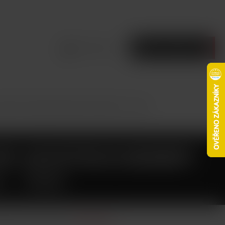
Přihlásit se
Prázdný košík
uid TOP Joyetech Desert Ship 10ml - 0mg
TOP JOYETECH DESERT
L - 0MG
íškovým dochucením.
Celý popis