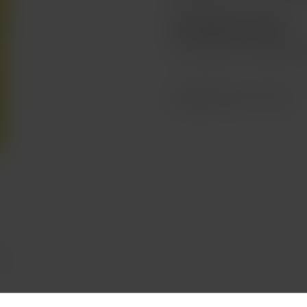
ZBOŽÍ NENÍ NA PRODEJ
Toto zboží není možné koup
Katalogové číslo: 132724
Y