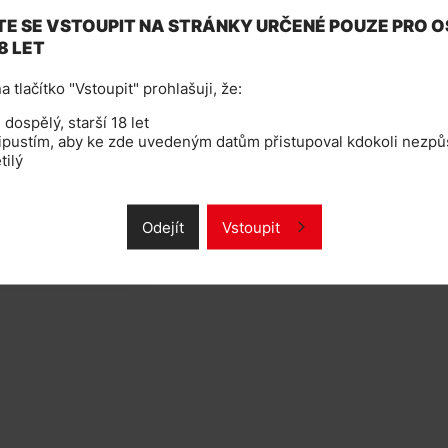
E SE VSTOUPIT NA STRÁNKY URČENÉ POUZE PRO 
8 LET
u. Nabídka druhů e-liquidů je úzká, ale
a tlačítko "Vstoupit" prohlašuji, že:
dospělý, starší 18 let
 podmínkách. Takže jsou kvalitní a bezpečné.
ipustím, aby ke zde uvedeným datům přistupoval kdokoli nezpůs
ompatibilní s většinou modelů
tilý
Odejít
Vstoupit
je osobám mladším 18ti let!