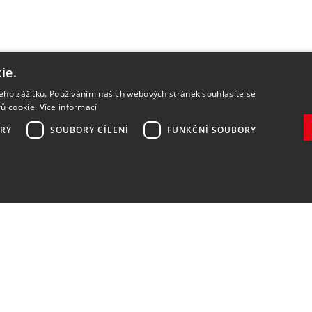
ie.
kého zážitku. Používáním našich webových stránek souhlasíte se
rů cookie.
Více informací
RY
SOUBORY CÍLENÍ
FUNKČNÍ SOUBORY
Zaregistrovat
Souhlasím se
zpracováním osobních údajů
.