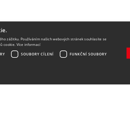
ie.
kého zážitku. Používáním našich webových stránek souhlasíte se
rů cookie.
Více informací
RY
SOUBORY CÍLENÍ
FUNKČNÍ SOUBORY
Zaregistrovat
Souhlasím se
zpracováním osobních údajů
.