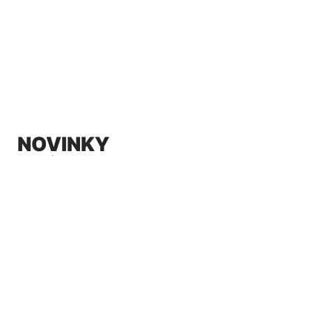
NOVINKY
NIC VÁM NEUNIKNE
Zaregistrovat
Souhlasím se
zpracováním osobních údajů
.