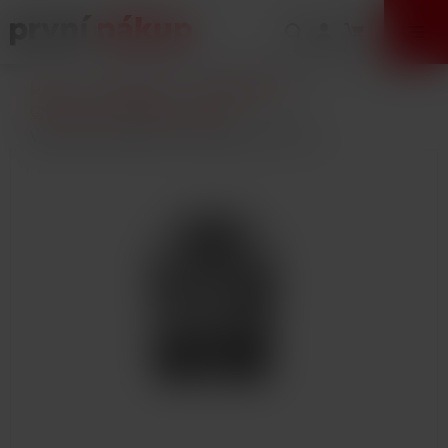
VÝPRODEJ
Úvod
E-Cigarety
Příslušenství
Clearomizery a žhavící hlavy
Vaporesso OSMALL cartridge 1,2ohm 2ml