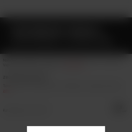
VAPORESSO OSMALL
CARTRIDGE 1,2OHM 2ML
Náhradní cartridge o odporu 1,2ohm a objemu 2ml pro e-cigaretu
Vaporesso OSMALL a OSMALL 2
Celý popis
ZBOŽÍ NENÍ NA PRODEJ
Toto zboží není možné koupit. Prohlédněte si podobné produkty
zde
.
Katalogové číslo: 133272