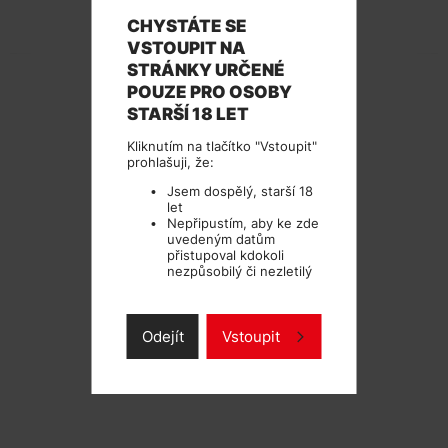
CHYSTÁTE SE
TECHNICKÉ PARAMETRY
VSTOUPIT NA
STRÁNKY URČENÉ
POUZE PRO OSOBY
STARŠÍ 18 LET
Kliknutím na tlačítko "Vstoupit"
prohlašuji, že:
Jsem dospělý, starší 18
let
Nepřipustím, aby ke zde
uvedeným datům
přistupoval kdokoli
nezpůsobilý či nezletilý
Odejít
Vstoupit